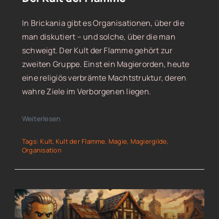
In Brickania gibt es Organisationen, über die
man diskutiert – und solche, über die man
schweigt. Der Kult der Flamme gehört zur
zweiten Gruppe. Einst ein Magierorden, heute
eine religiös verbrämte Machtstruktur, deren
wahre Ziele im Verborgenen liegen.
Weiterlesen
Tags:
Kult
,
Kult der Flamme
,
Magie
,
Magiergilde
,
Organisation