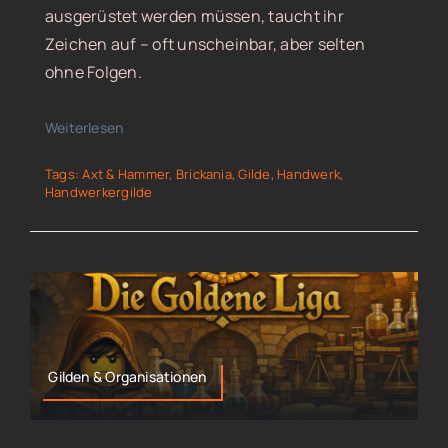
ausgerüstet werden müssen, taucht ihr
Zeichen auf – oft unscheinbar, aber selten
ohne Folgen.
Weiterlesen
Tags:
Axt & Hammer
,
Brickania
,
Gilde
,
Handwerk
,
Handwerkergilde
Gilden & Organisationen