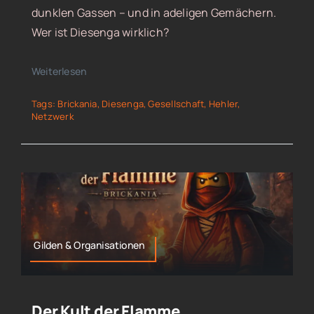
dunklen Gassen – und in adeligen Gemächern.
Wer ist Diesenga wirklich?
Weiterlesen
Tags:
Brickania
,
Diesenga
,
Gesellschaft
,
Hehler
,
Netzwerk
Gilden & Organisationen
Der Kult der Flamme