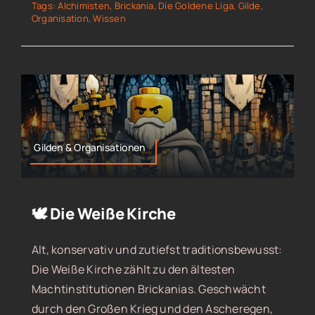
Tags:
Alchimisten
,
Brickania
,
Die Goldene Liga
,
Gilde
,
Organisation
,
Wissen
Gilden & Organisationen
🕊️ Die Weiße Kirche
Alt, konservativ und zutiefst traditionsbewusst:
Die Weiße Kirche zählt zu den ältesten
Machtinstitutionen Brickanias. Geschwächt
durch den Großen Krieg und den Ascheregen,