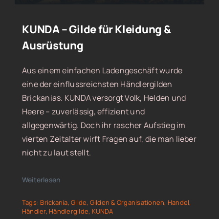
KUNDA – Gilde für Kleidung &
Ausrüstung
Aus einem einfachen Ladengeschäft wurde
eine der einflussreichsten Händlergilden
Brickanias. KUNDA versorgt Volk, Helden und
Heere – zuverlässig, effizient und
allgegenwärtig. Doch ihr rascher Aufstieg im
vierten Zeitalter wirft Fragen auf, die man lieber
nicht zu laut stellt.
Weiterlesen
Tags:
Brickania
,
Gilde
,
Gilden & Organisationen
,
Handel
,
Händler
,
Händlergilde
,
KUNDA