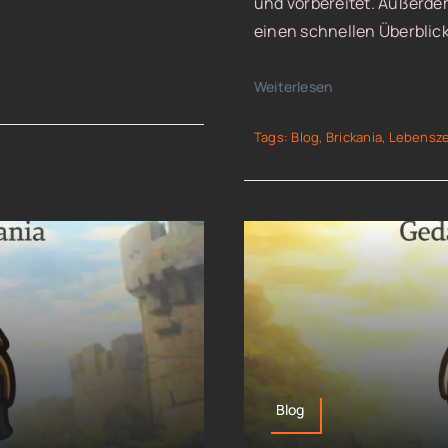
und vorbereitet. Außerdem
einen schnellen Überblick 
Weiterlesen
Tags:
Blog
,
Brickania
,
Lebensz
Blog