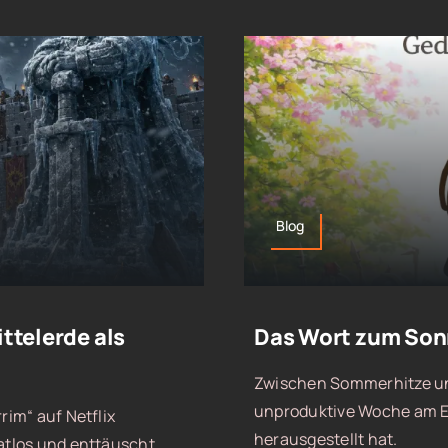
Blog
ittelerde als
Das Wort zum Sonn
Zwischen Sommerhitze und
unproduktive Woche am En
rim“ auf Netflix
herausgestellt hat.
ratlos und enttäuscht