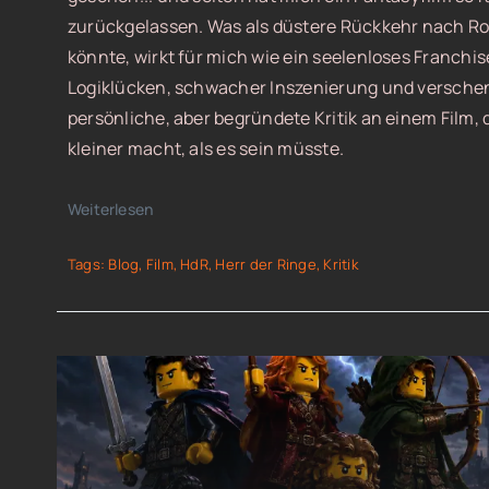
zurückgelassen. Was als düstere Rückkehr nach R
könnte, wirkt für mich wie ein seelenloses Franchis
Logiklücken, schwacher Inszenierung und versche
persönliche, aber begründete Kritik an einem Film, d
kleiner macht, als es sein müsste.
Weiterlesen
Tags:
Blog
,
Film
,
HdR
,
Herr der Ringe
,
Kritik