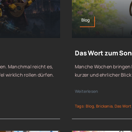
Blog
Das Wort zum Sonn
ren. Manchmal reicht es,
Manche Wochen bringen Fo
 wirklich rollen dürfen.
kurzer und ehrlicher Bli
Weiterlesen
Tags:
Blog
,
Brickania
,
Das Wort