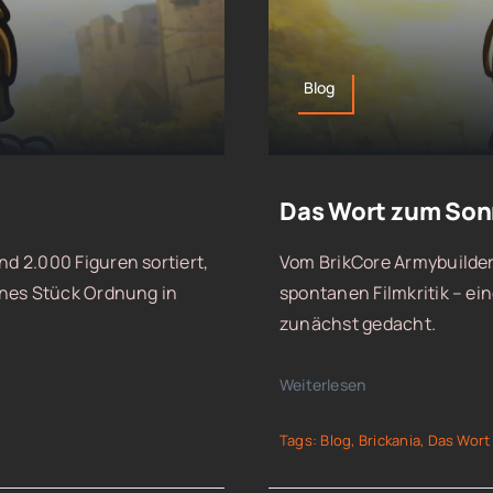
Blog
Das Wort zum Sonnt
d 2.000 Figuren sortiert,
Vom BrikCore Armybuilder 
ines Stück Ordnung in
spontanen Filmkritik – ei
zunächst gedacht.
Weiterlesen
Tags:
Blog
,
Brickania
,
Das Wort