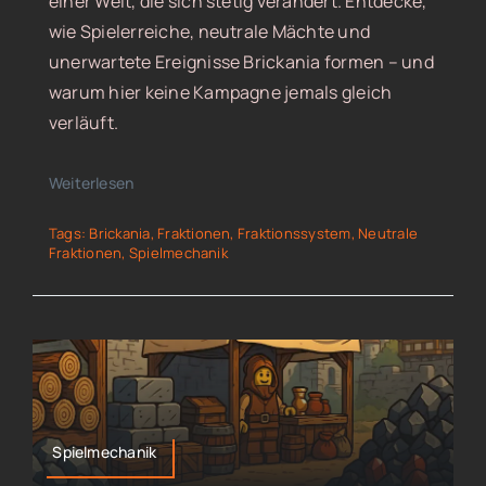
einer Welt, die sich stetig verändert. Entdecke,
wie Spielerreiche, neutrale Mächte und
unerwartete Ereignisse Brickania formen – und
warum hier keine Kampagne jemals gleich
verläuft.
Weiterlesen
Tags:
Brickania
,
Fraktionen
,
Fraktionssystem
,
Neutrale
Fraktionen
,
Spielmechanik
Spielmechanik