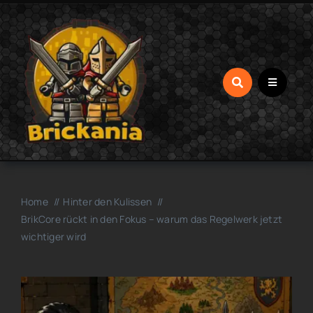
Zum
Inhalt
springen
Home
Hinter den Kulissen
BrikCore rückt in den Fokus – warum das Regelwerk jetzt
wichtiger wird