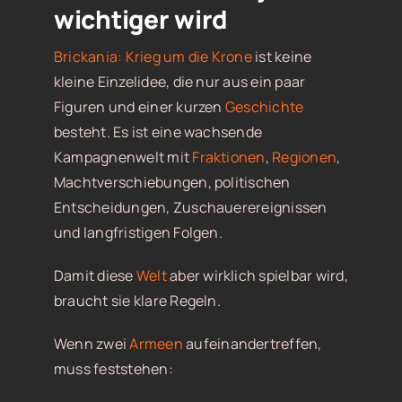
wichtiger wird
Brickania: Krieg um die Krone
ist keine
kleine Einzelidee, die nur aus ein paar
Figuren und einer kurzen
Geschichte
besteht. Es ist eine wachsende
Kampagnenwelt mit
Fraktionen
,
Regionen
,
Machtverschiebungen, politischen
Entscheidungen, Zuschauerereignissen
und langfristigen Folgen.
Damit diese
Welt
aber wirklich spielbar wird,
braucht sie klare Regeln.
Wenn zwei
Armeen
aufeinandertreffen,
muss feststehen: