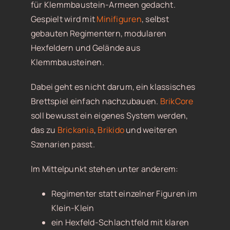
für Klemmbaustein-Armeen gedacht.
Gespielt wird mit
Minifiguren
, selbst
gebauten Regimentern, modularen
Hexfeldern und Gelände aus
Klemmbausteinen.
Dabei geht es nicht darum, ein klassisches
Brettspiel einfach nachzubauen.
BrikCore
soll bewusst ein eigenes System werden,
das zu
Brickania
,
Brikido
und weiteren
Szenarien passt.
Im Mittelpunkt stehen unter anderem:
Regimenter statt einzelner Figuren im
Klein-Klein
ein Hexfeld-Schlachtfeld mit klaren