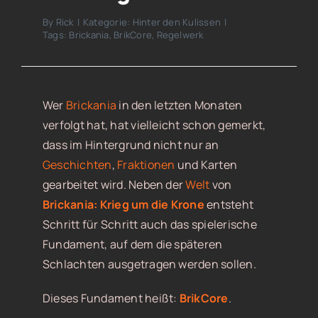
By
Rick
|
Kategorie:
Hinter den Kulissen
|
Tags:
Brickania
,
BrikCore
,
Regelwerk
Wer
Brickania
in den letzten Monaten
verfolgt hat, hat vielleicht schon gemerkt,
dass im Hintergrund nicht nur an
Geschichten
,
Fraktionen
und Karten
gearbeitet wird. Neben der
Welt
von
Brickania: Krieg um die Krone
entsteht
Schritt für Schritt auch das spielerische
Fundament, auf dem die späteren
Schlachten ausgetragen werden sollen.
Dieses Fundament heißt:
BrikCore
.