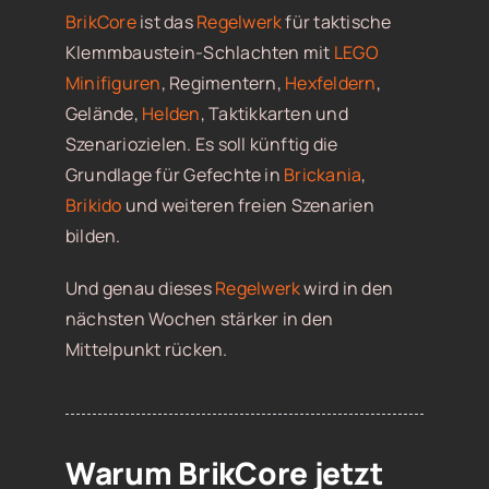
BrikCore
ist das
Regelwerk
für taktische
Klemmbaustein-Schlachten mit
LEGO
Minifiguren
, Regimentern,
Hexfeldern
,
Gelände,
Helden
, Taktikkarten und
Szenariozielen. Es soll künftig die
Grundlage für Gefechte in
Brickania
,
Brikido
und weiteren freien Szenarien
bilden.
Und genau dieses
Regelwerk
wird in den
nächsten Wochen stärker in den
Mittelpunkt rücken.
Warum BrikCore jetzt