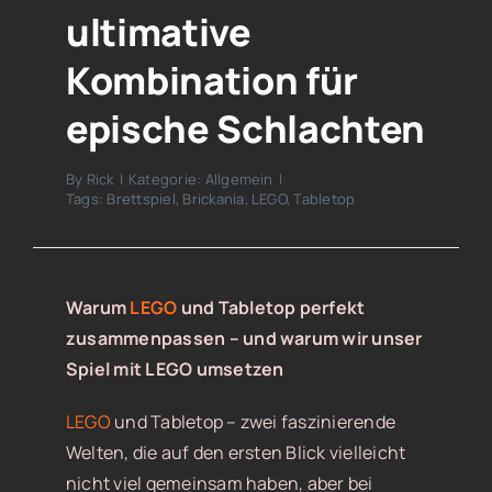
ultimative
Kombination für
epische Schlachten
By
Rick
|
Kategorie:
Allgemein
|
Tags:
Brettspiel
,
Brickania
,
LEGO
,
Tabletop
Warum
LEGO
und Tabletop perfekt
zusammenpassen – und warum wir unser
Spiel mit LEGO umsetzen
LEGO
und Tabletop – zwei faszinierende
Welten, die auf den ersten Blick vielleicht
nicht viel gemeinsam haben, aber bei