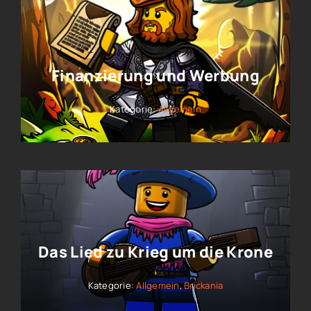
Finanzierung und Werbung
Kategorie:
Allgemein
Das Lied zu Krieg um die Krone
Kategorie:
Allgemein
,
Brickania