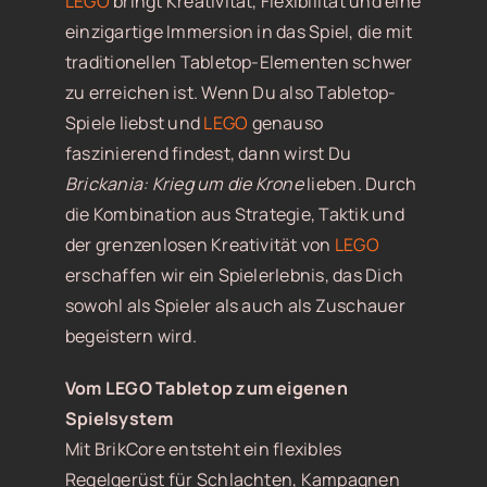
LEGO
bringt Kreativität, Flexibilität und eine
einzigartige Immersion in das Spiel, die mit
traditionellen Tabletop-Elementen schwer
zu erreichen ist. Wenn Du also Tabletop-
Spiele liebst und
LEGO
genauso
faszinierend findest, dann wirst Du
Brickania: Krieg um die Krone
lieben. Durch
die Kombination aus Strategie, Taktik und
der grenzenlosen Kreativität von
LEGO
erschaffen wir ein Spielerlebnis, das Dich
sowohl als Spieler als auch als Zuschauer
begeistern wird.
Vom LEGO Tabletop zum eigenen
Spielsystem
Mit BrikCore entsteht ein flexibles
Regelgerüst für Schlachten, Kampagnen