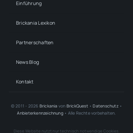
Einführung
Brickania Lexikon
Partnerschaften
News Blog
Kontakt
© 2011 - 2026
Brickania
von
BrickQuest
•
Datenschutz
•
Anbieterkennzeichnung
• Alle Rechte vorbehalten.
LEGO® ist eine Marke der LEGO Gruppe, durch die diese Webseite weder
Diese Website nutzt nur technisch notwendige Cookies.