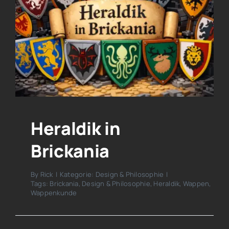
Heraldik in
Brickania
By
Rick
|
Kategorie:
Design & Philosophie
|
Tags:
Brickania
,
Design & Philosophie
,
Heraldik
,
Wappen
,
Wappenkunde