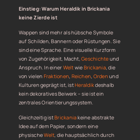
Einstieg: Warum Heraldik in Brickania
keine Zierde ist
Wappen sind mehr als hübsche Symbole
auf Schilden, Bannern oder Rüstungen. Sie
sind eine Sprache. Eine visuelle Kurzform
von Zugehörigkeit, Macht,
Geschichte
und
Anspruch. In einer
Welt
wie
Brickania
, die
von vielen
Fraktionen
,
Reichen
,
Orden
und
Kulturen geprägt ist, ist
Heraldik
deshalb
kein dekoratives Beiwerk – sie ist ein
zentrales Orientierungssystem.
Gleichzeitig ist
Brickania
keine abstrakte
Idee auf dem Papier, sondern eine
physische
Welt
, die hauptsächlich durch