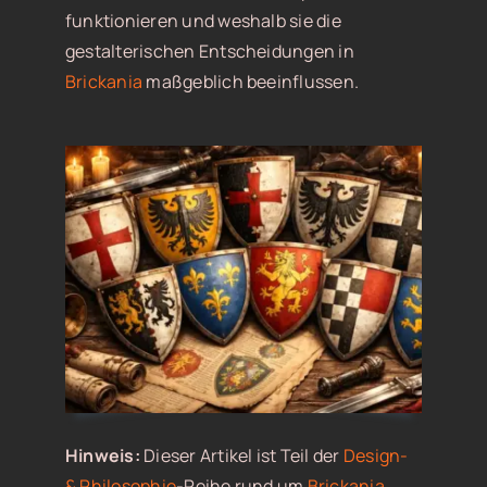
funktionieren und weshalb sie die
gestalterischen Entscheidungen in
Brickania
maßgeblich beeinflussen.
Hinweis:
Dieser Artikel ist Teil der
Design-
& Philosophie
-Reihe rund um
Brickania
.