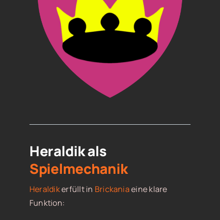
Heraldik als
Spielmechanik
Heraldik
erfüllt in
Brickania
eine klare
Funktion: