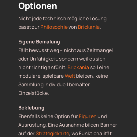
Optionen
Nicht jede technisch mögliche Lösung
passt zur
Philosophie
von
Brickania
.
Eigene Bemalung
Fällt bewusst weg – nicht aus Zeitmangel
oder Unfähigkeit, sondern weil es sich
nicht richtig anfühlt.
Brickania
soll eine
modulare, spielbare
Welt
bleiben, keine
Sammlung individuell bemalter
Einzelstücke.
Beklebung
Ebenfalls keine Option für
Figuren
und
Ausrüstung. Eine Ausnahme bilden Banner
auf der
Strategiekarte
, wo Funktionalität