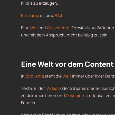
Klicks zu erzeugen.
Brickania
ist eine
Welt
.
Eine
Welt
mit
Geschichte
, Entwicklung, Brüche
und mit dem Anspruch, nicht beliebig zu sein.
Eine Welt vor dem Content
In
Brickania
steht die
Welt
immer über ihrer Dars
Texte, Bilder,
Videos
oder Streams dienen ausschl
zu dokumentieren und
Geschichte
erlebbar zu m
Fenster.