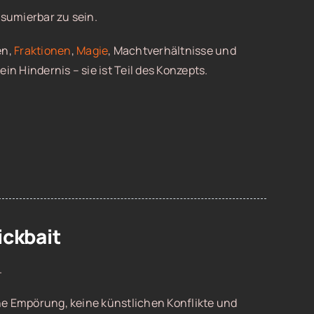
nsumierbar zu sein.
en,
Fraktionen
,
Magie
, Machtverhältnisse und
 kein Hindernis – sie ist Teil des Konzepts.
ickbait
.
iche Empörung, keine künstlichen Konflikte und