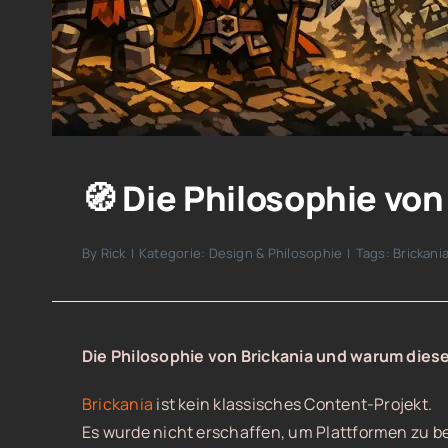
🧭 Die Philosophie von
By
Rick
|
Kategorie:
Design & Philosophie
|
Tags:
Brickani
Die Philosophie von Brickania und warum diese W
Brickania
ist kein klassisches Content-Projekt.
Es wurde nicht erschaffen, um Plattformen zu b