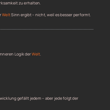
rksamkeit zu erhalten.
er
Welt
Sinn ergibt – nicht, weil es besser performt.
inneren Logik der
Welt
.
wicklung gefällt jedem – aber jede folgt der