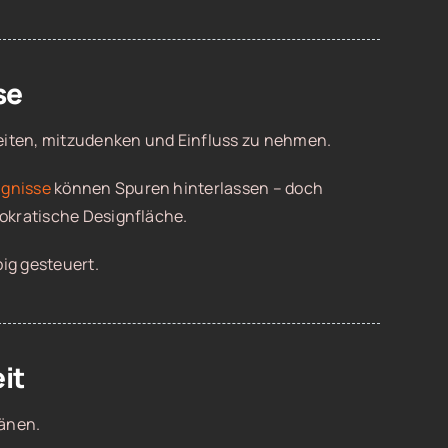
se
eiten, mitzudenken und Einfluss zu nehmen.
ignisse
können Spuren hinterlassen – doch
okratische Designfläche.
ig gesteuert.
it
länen.