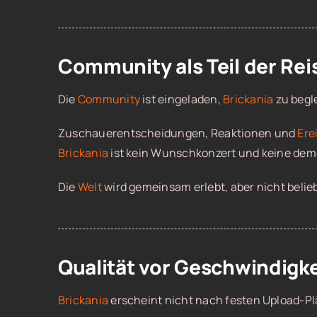
Community als Teil der Rei
Die
Community
ist eingeladen,
Brickania
zu begl
Zuschauerentscheidungen, Reaktionen und
Ere
Brickania
ist kein Wunschkonzert und keine dem
Die
Welt
wird gemeinsam erlebt, aber nicht belieb
Qualität vor Geschwindigke
Brickania
erscheint nicht nach festen Upload-P