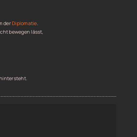
m der
Diplomatie
.
acht bewegen lässt,
hintersteht.