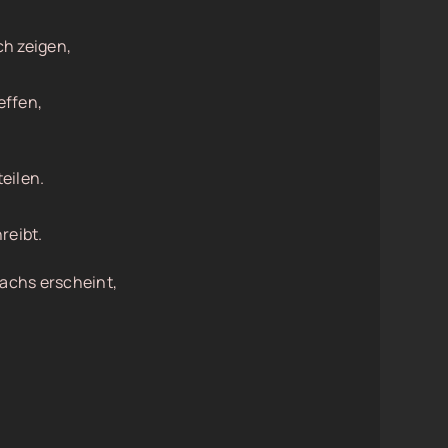
ch zeigen,
effen,
teilen.
reibt.
achs erscheint,