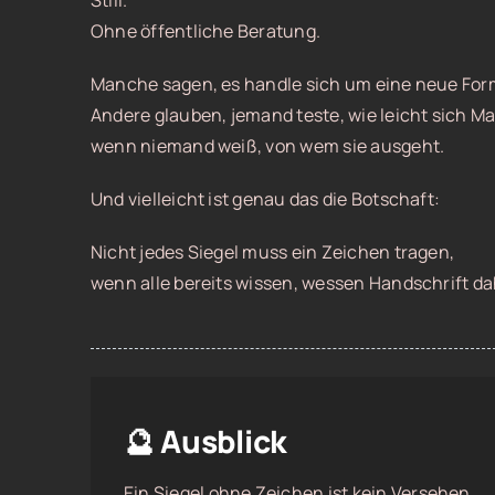
Still.
Ohne öffentliche Beratung.
Manche sagen, es handle sich um eine neue For
Andere glauben, jemand teste, wie leicht sich M
wenn niemand weiß, von wem sie ausgeht.
Und vielleicht ist genau das die Botschaft:
Nicht jedes Siegel muss ein Zeichen tragen,
wenn alle bereits wissen, wessen Handschrift da
🔮 Ausblick
Ein Siegel ohne Zeichen ist kein Versehen.