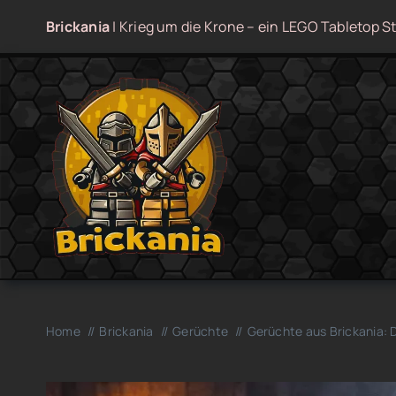
Zum
Brickania
| Krieg um die Krone – ein LEGO Tabletop St
Inhalt
springen
Home
Brickania
Gerüchte
Gerüchte aus Brickania: D