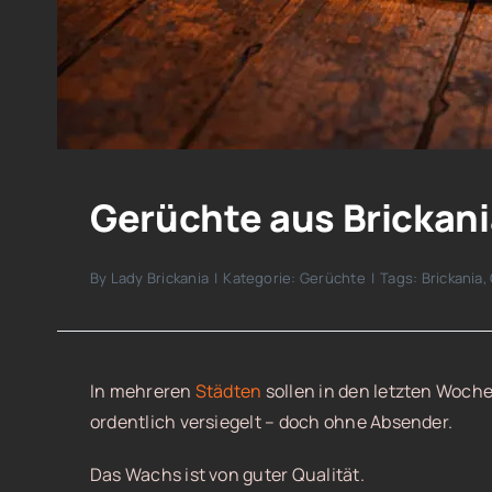
Gerüchte aus Brickania
By
Lady Brickania
|
Kategorie:
Gerüchte
|
Tags:
Brickania
,
In mehreren
Städten
sollen in den letzten Woche
ordentlich versiegelt – doch ohne Absender.
Das Wachs ist von guter Qualität.