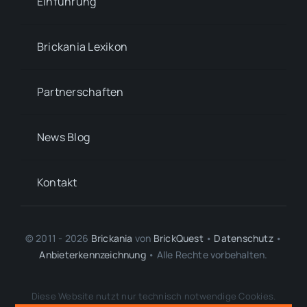
Einführung
Brickania Lexikon
Partnerschaften
News Blog
Kontakt
© 2011 - 2026
Brickania
von
BrickQuest
•
Datenschutz
•
Anbieterkennzeichnung
• Alle Rechte vorbehalten.
LEGO® ist eine Marke der LEGO Gruppe, durch die diese Webseite weder
Diese Website nutzt nur technisch notwendige Cookies.
gesponsert noch autorisiert oder unterstützt wird.