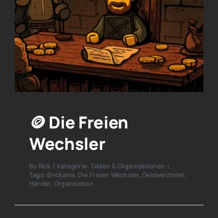
🪙 Die Freien
Wechsler
By
Rick
|
Kategorie:
Gilden & Organisationen
|
Tags:
Brickania
,
Die Freien Wechsler
,
Geldwechsler
,
Handel
,
Organisation