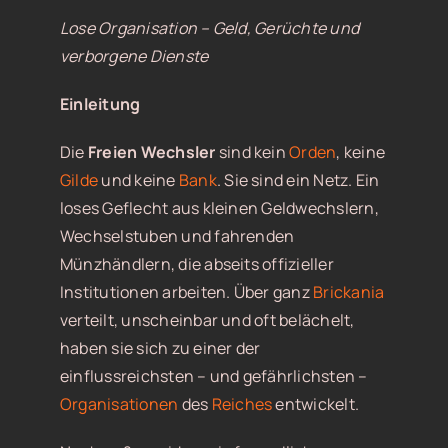
Lose Organisation – Geld, Gerüchte und
verborgene Dienste
Einleitung
Die
Freien Wechsler
sind kein
Orden
, keine
Gilde
und keine
Bank
. Sie sind ein Netz. Ein
loses Geflecht aus kleinen Geldwechslern,
Wechselstuben und fahrenden
Münzhändlern, die abseits offizieller
Institutionen arbeiten. Über ganz
Brickania
verteilt, unscheinbar und oft belächelt,
haben sie sich zu einer der
einflussreichsten – und gefährlichsten –
Organisationen
des
Reiches
entwickelt.