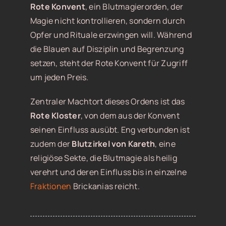
Rote Konvent
, ein Blutmagierorden, der
Magie nicht kontrollieren, sondern durch
Opfer und Rituale erzwingen will. Während
die Blauen auf Disziplin und Begrenzung
setzen, steht der Rote Konvent für Zugriff
um jeden Preis.
Zentraler Machtort dieses Ordens ist das
Rote Kloster
, von dem aus der Konvent
seinen Einfluss ausübt. Eng verbunden ist
zudem der
Blutzirkel von Kareth
, eine
religiöse Sekte, die Blutmagie als heilig
verehrt und deren Einfluss bis in einzelne
Fraktionen
Brickanias reicht.