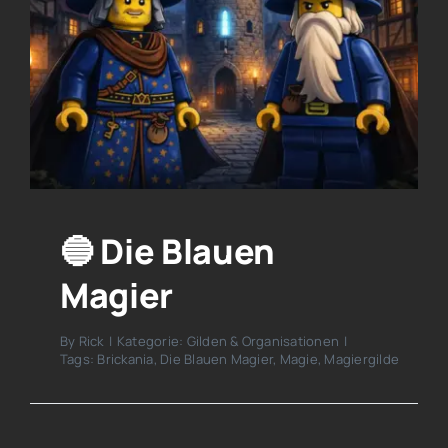
🔵 Die Blauen
Magier
By
Rick
|
Kategorie:
Gilden & Organisationen
|
Tags:
Brickania
,
Die Blauen Magier
,
Magie
,
Magiergilde