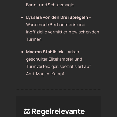
Bann- und Schutzmagie
Lyssara von den Drei Spiegeln
–
Wandernde Beobachterin und
inoffizielle Vermittlerin zwischen den
Türmen
Maeron Stahlblick
– Arkan
geschulter Elitekämpfer und
Turmverteidiger, spezialisiert auf
Anti-Magier-Kampf
⚖️ Regelrelevante