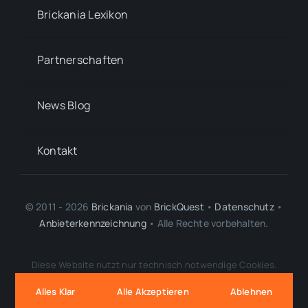
Brickania Lexikon
Partnerschaften
News Blog
Kontakt
© 2011 - 2026
Brickania
von
BrickQuest
•
Datenschutz
•
Anbieterkennzeichnung
• Alle Rechte vorbehalten.
LEGO® ist eine Marke der LEGO Gruppe, durch die diese Webseite weder
Diese Website nutzt nur technisch notwendige Cookies.
gesponsert noch autorisiert oder unterstützt wird.
BrickQuest
,
Brickania
und
Brickania: Krieg um die Krone
sind eigenständige,
Alles Klar
Alle Akzeptieren
Ablehnen
unabhängige Projekte ohne inhaltliche oder rechtliche Verbindung zu