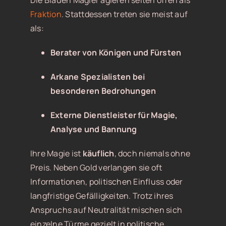
Die Blauen Magier agieren selten offen als
Fraktion
. Stattdessen treten sie meist auf
als:
Berater von Königen und Fürsten
Arkane Spezialisten bei
besonderen Bedrohungen
Externe Dienstleister für Magie,
Analyse und Bannung
Ihre Magie ist
käuflich
, doch niemals ohne
Preis. Neben Gold verlangen sie oft
Informationen, politischen Einfluss oder
langfristige Gefälligkeiten. Trotz ihres
Anspruchs auf Neutralität mischen sich
einzelne Türme gezielt in politische