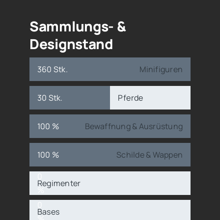
Sammlungs- &
Designstand
360 Stk.
Minifiguren
30 Stk.
Pferde
100 %
Bewaffnung & Ausrüstung
100 %
Schilde & Wappen
0
Regimenter
%
0
Bases
%