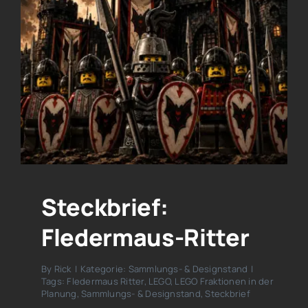
Steckbrief:
Fledermaus-Ritter
By
Rick
|
Kategorie:
Sammlungs- & Designstand
|
Tags:
Fledermaus Ritter
,
LEGO
,
LEGO Fraktionen in der
Planung
,
Sammlungs- & Designstand
,
Steckbrief