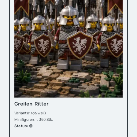
Greifen-Ritter
Variante: rot/weiß
Minifiguren: < 360 Stk.
Status:
🟢