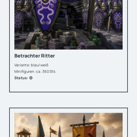
Betrachter Ritter
Variante: blau/weiß
Minifiguren: ca. 360 Stk.
Status:
🟢