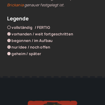
Brickania
genauer festgelegt ist.
Legende
⚪ vollständig / FERTIG
🟢 vorhanden / weit fortgeschritten
🟡 begonnen / im Aufbau
🔴 nur Idee / noch offen
⚫ geheim / später