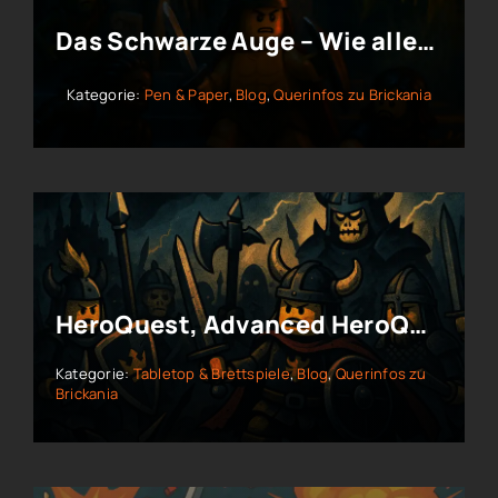
Das Schwarze Auge – Wie alles begann
Kategorie:
Pen & Paper
,
Blog
,
Querinfos zu Brickania
HeroQuest, Advanced HeroQuest & Warhammer Quest – Der Weg in die Dungeons
Kategorie:
Tabletop & Brettspiele
,
Blog
,
Querinfos zu
Brickania