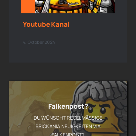
Youtube Kanal
4. Oktober 2024
Falkenpost?
DU WÜNSCHT REGELMÄSSIGE B
RICKANIA NEUIGKEITEN VIA F
ALKENPOST?