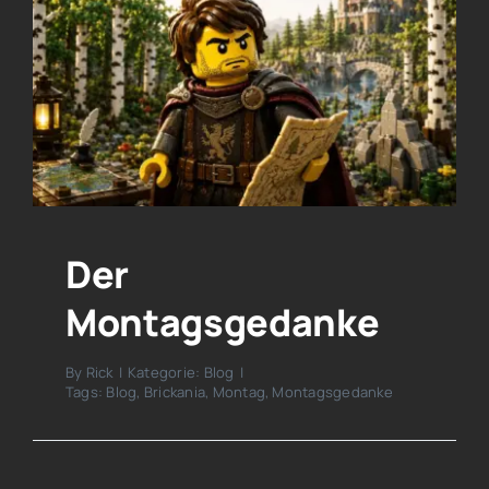
Der
Montagsgedanke
By
Rick
|
Kategorie:
Blog
|
Tags:
Blog
,
Brickania
,
Montag
,
Montagsgedanke