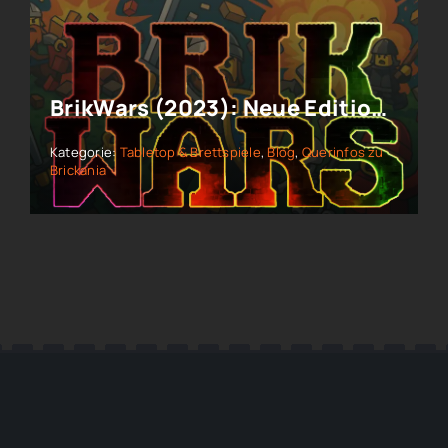
BrikWars (2023): Neue Edition von Modiphius – Chaos-Tabletop mit Klemmbausteinen
Kategorie:
Tabletop & Brettspiele
,
Blog
,
Querinfos zu
Brickania