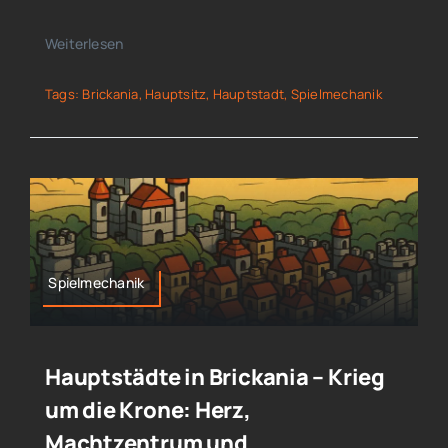
Weiterlesen
Tags:
Brickania
,
Hauptsitz
,
Hauptstadt
,
Spielmechanik
Spielmechanik
Hauptstädte in Brickania – Krieg
um die Krone: Herz,
Machtzentrum und