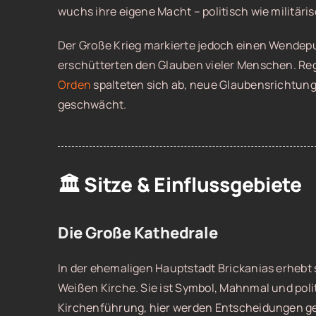
wuchs ihre eigene Macht – politisch wie militäris
Der Große Krieg markierte jedoch einen Wendepu
erschütterten den Glauben vieler Menschen. Reg
Orden
spalteten sich ab, neue Glaubensrichtung
geschwächt.
🏛️ Sitze & Einflussgebiete
Die Große Kathedrale
In der ehemaligen Hauptstadt Brickanias erhebt s
Weißen Kirche. Sie ist Symbol, Mahnmal und polit
Kirchenführung, hier werden Entscheidungen gefä