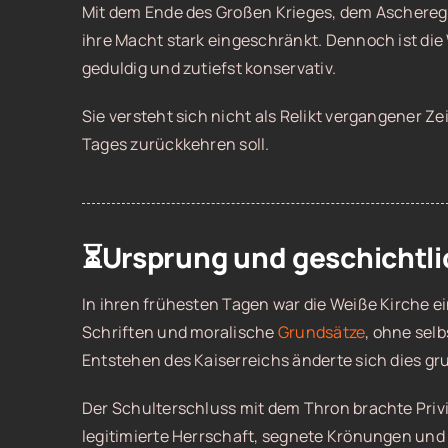
Mit dem Ende des Großen Krieges, dem Ascherege
ihre Macht stark eingeschränkt. Dennoch ist die W
geduldig und zutiefst konservativ.
Sie versteht sich nicht als Relikt vergangener Ze
Tages zurückkehren soll.
⏳Ursprung und geschichtli
In ihren frühesten Tagen war die Weiße Kirche ein
Schriften und moralische
Grundsätze
, ohne sel
Entstehen des Kaiserreichs änderte sich dies gr
Der Schulterschluss mit dem Thron brachte Privi
legitimierte Herrschaft, segnete Krönungen und