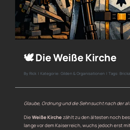
🕊️ Die Weiße Kirche
By
Rick
|
Kategorie:
Gilden & Organisationen
|
Tags:
Brick
Glaube, Ordnung und die Sehnsucht nach der al
Die
Weiße Kirche
zählt zu den ältesten noch be
lange vor dem Kaiserreich, wuchs jedoch erst mi