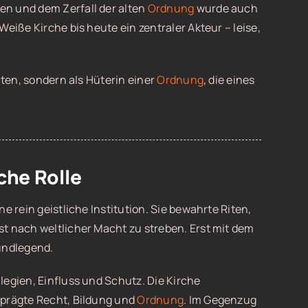
n und dem Zerfall der alten
Ordnung
wurde auch
eiße Kirche bis heute ein zentraler Akteur – leise,
iten, sondern als Hüterin einer
Ordnung
, die eines
che Rolle
e rein geistliche Institution. Sie bewahrte Riten,
bst nach weltlicher Macht zu streben. Erst mit dem
undlegend.
legien, Einfluss und Schutz. Die Kirche
 prägte Recht, Bildung und
Ordnung
. Im Gegenzug