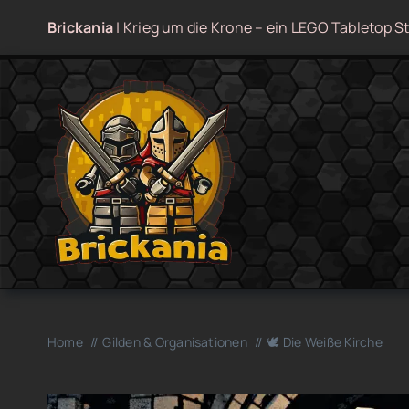
Zum
Brickania
| Krieg um die Krone – ein LEGO Tabletop St
Inhalt
springen
Home
Gilden & Organisationen
🕊️ Die Weiße Kirche