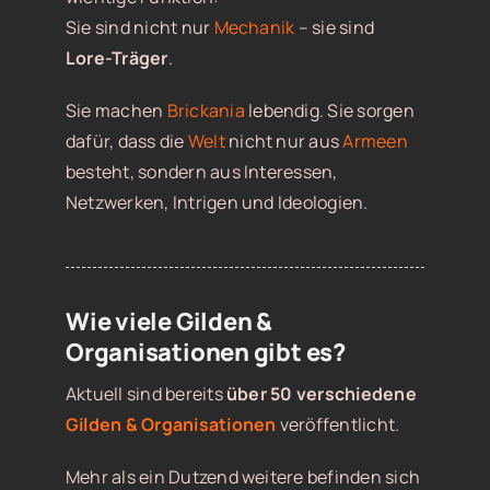
Sie sind nicht nur
Mechanik
– sie sind
Lore-Träger
.
Sie machen
Brickania
lebendig. Sie sorgen
dafür, dass die
Welt
nicht nur aus
Armeen
besteht, sondern aus Interessen,
Netzwerken, Intrigen und Ideologien.
Wie viele Gilden &
Organisationen gibt es?
Aktuell sind bereits
über 50 verschiedene
Gilden & Organisationen
veröffentlicht.
Mehr als ein Dutzend weitere befinden sich