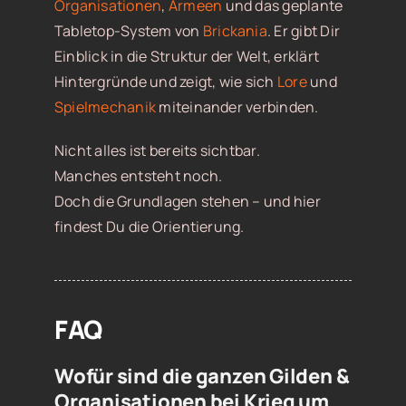
Organisationen
,
Armeen
und das geplante
Tabletop-System von
Brickania
. Er gibt Dir
Einblick in die Struktur der Welt, erklärt
Hintergründe und zeigt, wie sich
Lore
und
Spielmechanik
miteinander verbinden.
Nicht alles ist bereits sichtbar.
Manches entsteht noch.
Doch die Grundlagen stehen – und hier
findest Du die Orientierung.
FAQ
Wofür sind die ganzen Gilden &
Organisationen bei Krieg um