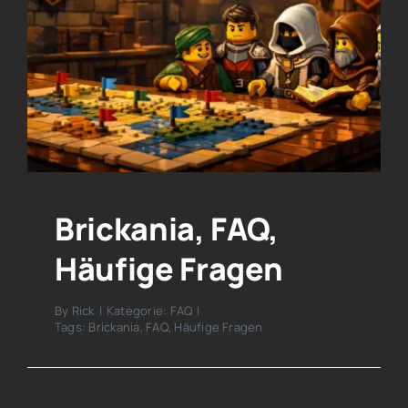
Brickania, FAQ,
Häufige Fragen
By
Rick
|
Kategorie:
FAQ
|
Tags:
Brickania
,
FAQ
,
Häufige Fragen