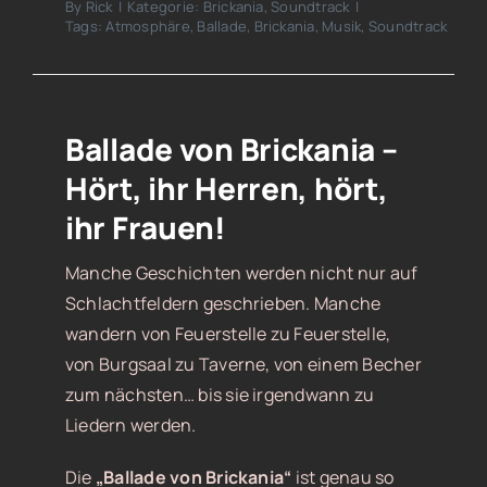
By
Rick
|
Kategorie:
Brickania
,
Soundtrack
|
Tags:
Atmosphäre
,
Ballade
,
Brickania
,
Musik
,
Soundtrack
Ballade von Brickania –
Hört, ihr Herren, hört,
ihr Frauen!
Manche Geschichten werden nicht nur auf
Schlachtfeldern geschrieben. Manche
wandern von Feuerstelle zu Feuerstelle,
von Burgsaal zu Taverne, von einem Becher
zum nächsten… bis sie irgendwann zu
Liedern werden.
Die
„Ballade von Brickania“
ist genau so