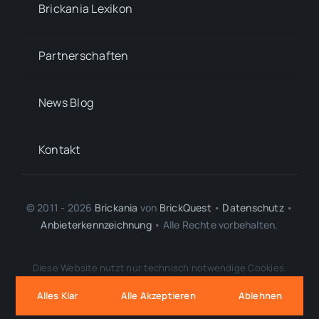
Brickania Lexikon
Partnerschaften
News Blog
Kontakt
© 2011 - 2026
Brickania
von
BrickQuest
•
Datenschutz
•
Anbieterkennzeichnung
• Alle Rechte vorbehalten.
LEGO® ist eine Marke der LEGO Gruppe, durch die diese Webseite weder
Diese Website nutzt nur technisch notwendige Cookies.
gesponsert noch autorisiert oder unterstützt wird.
BrickQuest
,
Brickania
und
Brickania: Krieg um die Krone
sind eigenständige,
Alles Klar
Alle Akzeptieren
Ablehnen
unabhängige Projekte ohne inhaltliche oder rechtliche Verbindung zu
genannten Drittwerken.