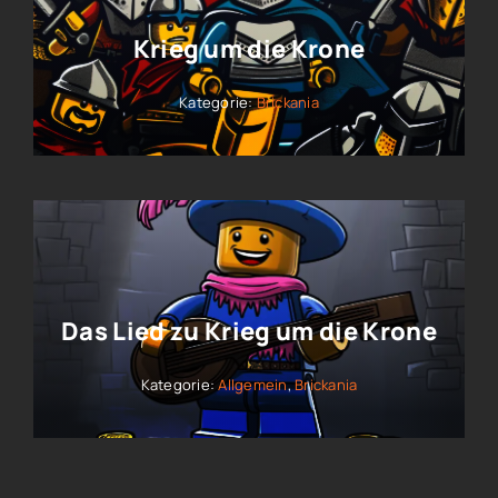
Krieg um die Krone
Kategorie:
Brickania
Das Lied zu Krieg um die Krone
Kategorie:
Allgemein
,
Brickania