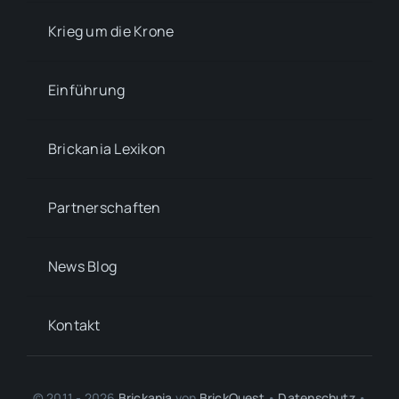
Krieg um die Krone
Einführung
Brickania Lexikon
Partnerschaften
News Blog
Kontakt
© 2011 - 2026
Brickania
von
BrickQuest
•
Datenschutz
•