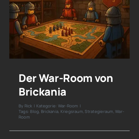
Der War-Room von
Brickania
By
Rick
|
Kategorie:
War-Room
|
Tags:
Blog
,
Brickania
,
Kriegsraum
,
Strategieraum
,
War-
Room