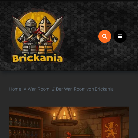
Zum
Inhalt
springen
Home
War-Room
Der War-Room von Brickania