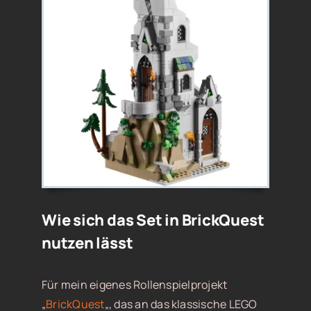
Wie sich das Set in BrickQuest
nutzen lässt
Für mein eigenes Rollenspielprojekt
„
BrickQuest
„, das an das klassische LEGO