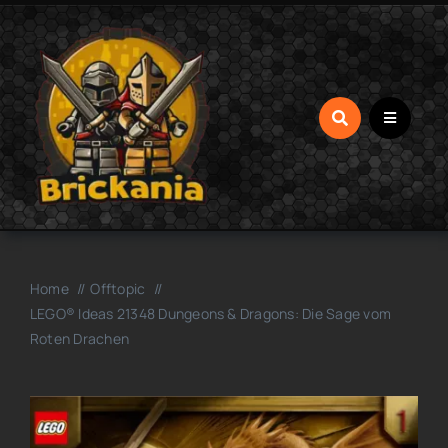
Zum
Inhalt
springen
Home
Offtopic
LEGO® Ideas 21348 Dungeons & Dragons: Die Sage vom
Roten Drachen