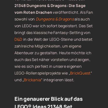
21348 Dungeons & Dragons: Die Sage
vom Roten Drachen
veröffentlicht. Als Fan
sowohl von
Dungeons & Dragons
als auch
von LEGO war ich sofort begeistert. Das Set
bringt das klassische Fantasy-Setting von
D&D
in die Welt der LEGO-Steine und bietet
zahlreiche Möglichkeiten, um eigene
Abenteuer zu gestalten. Heute möchte ich
euch das Set näher vorstellen und zeigen,
wie es sich perfekt in unsere eigenen
LEGO-Rollenspielprojekte wie „
BrickQuest
“
und „
Brickania
“ integrieren lässt.
Ein genauerer Blick auf das
LEGO® Ideas 21348 Set