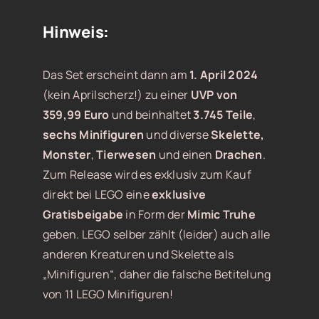
Hinweis:
Das Set erscheint dann am
1. April 2024
(kein Aprilscherz!) zu einer
UVP von
359,99 Euro
und beinhaltet
3.745 Teile
,
sechs Minifiguren
und diverse
Skelette,
Monster
,
Tierwesen
und einen
Drachen
.
Zum Release wird es exklusiv zum Kauf
direkt bei LEGO eine
exklusive
Gratisbeigabe
in Form der
Mimic Truhe
geben. LEGO selber zählt (leider) auch alle
anderen Kreaturen und Skelette als
„Minifiguren“, daher die falsche Betitelung
von 11 LEGO Minifiguren!