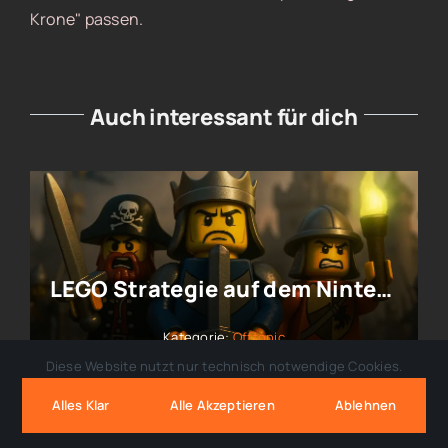
Krone" passen.
Auch interessant für dich
LEGO Strategie auf dem Nintendo DS von 2009
Kategorie:
Offtopic
Diese Website nutzt nur technisch notwendige Cookies.
Alles Klar
Alle Akzeptieren
Ablehnen