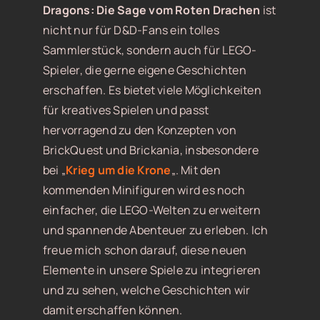
Dragons: Die Sage vom Roten Drachen
ist
nicht nur für D&D-Fans ein tolles
Sammlerstück, sondern auch für LEGO-
Spieler, die gerne eigene Geschichten
erschaffen. Es bietet viele Möglichkeiten
für kreatives Spielen und passt
hervorragend zu den Konzepten von
BrickQuest und Brickania, insbesondere
bei „
Krieg um die Krone
„. Mit den
kommenden Minifiguren wird es noch
einfacher, die LEGO-Welten zu erweitern
und spannende Abenteuer zu erleben. Ich
freue mich schon darauf, diese neuen
Elemente in unsere Spiele zu integrieren
und zu sehen, welche Geschichten wir
damit erschaffen können.