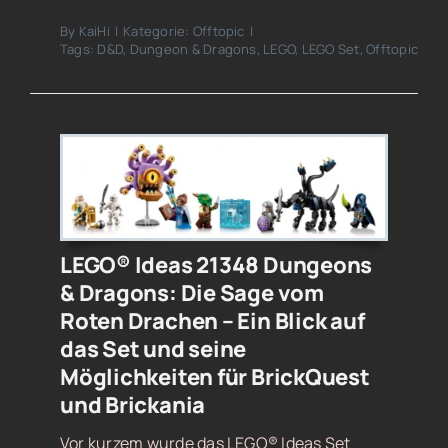
By
KaiHi
|
Kategorie:
Offtopic
|
Tags:
D&D
,
Dungeon & Dragons
,
LEGO
,
LEGO Set
,
Offtopic
LEGO® Ideas 21348 Dungeons
& Dragons: Die Sage vom
Roten Drachen – Ein Blick auf
das Set und seine
Möglichkeiten für BrickQuest
und Brickania
Vor kurzem wurde das LEGO® Ideas Set